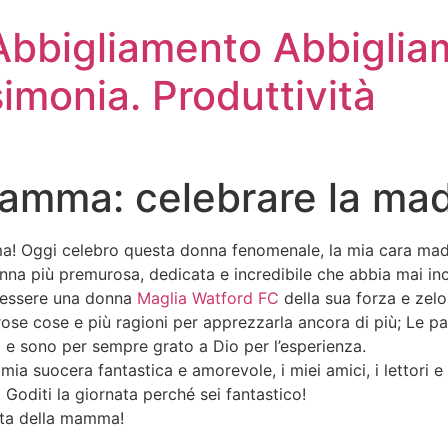
 Abbigliamento Abbiglia
simonia. Produttività
mamma: celebrare la ma
ma! Oggi celebro questa donna fenomenale, la mia cara mad
onna più premurosa, dedicata e incredibile che abbia mai i
i essere una donna
Maglia Watford FC
della sua forza e zelo
ose cose e più ragioni per apprezzarla ancora di più; Le p
à e sono per sempre grato a Dio per l’esperienza.
a suocera fantastica e amorevole, i miei amici, i lettori e
Goditi la giornata perché sei fantastico!
sta della mamma!