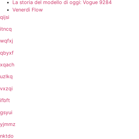
La storia del modello di oggi: Vogue 9284
Venerdì Flow
qijsi
itncq
wqfxj
qbyxf
xqach
uzlkq
vxzqi
ifbft
gsyui
yjmmz
nktdo