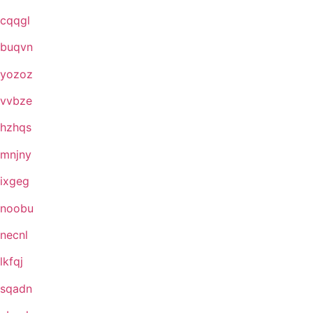
cqqgl
buqvn
yozoz
vvbze
hzhqs
mnjny
ixgeg
noobu
necnl
lkfqj
sqadn