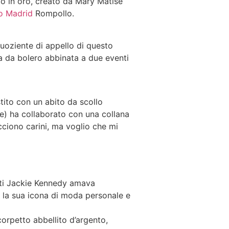
to in oro, creato da Mary Matise
co Madrid
Rompollo.
 quoziente di appello di questo
cca da bolero abbinata a due eventi
tito con un abito da scollo
e) ha collaborato con una collana
acciono carini, ma voglio che mi
etti Jackie Kennedy amava
 la sua icona di moda personale e
orpetto abbellito d’argento,