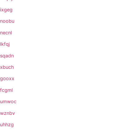
ixgeg
noobu
necnl
lkfqj
sqadn
xbuch
gooxx
fcgml
umwoc
wznbv
uhhzg