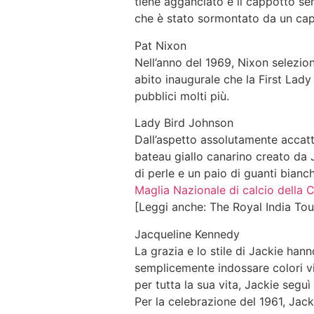
tiene agganciato è il cappotto se
che è stato sormontato da un ca
Pat Nixon
Nell’anno del 1969, Nixon selezionò
abito inaugurale che la First Lady
pubblici molti più.
Lady Bird Johnson
Dall’aspetto assolutamente accatt
bateau giallo canarino creato da
di perle e un paio di guanti bianc
Maglia Nazionale di calcio della
[Leggi anche: The Royal India Tou
Jacqueline Kennedy
La grazia e lo stile di Jackie han
semplicemente indossare colori vi
per tutta la sua vita, Jackie segu
Per la celebrazione del 1961, Jac