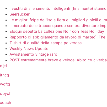
I vestiti di allenamento intelligenti (finalmente) sta
Seersucker
Le migliori felpe dell'isola fiera e i migliori gioielli di
Il mercato delle tracce: quando sembra diventare imp
Eloquii debutta La collezione Noir con Tess Holliday
Rapporto di abbigliamento da lavoro di martedì: Th
T-shirt di qualità della zampa polverosa
Weekly News Update
Avvistamento vintage raro
POST estremamente breve e veloce: Abito cruciverb
qijsi
itncq
wqfxj
qbyxf
xqach