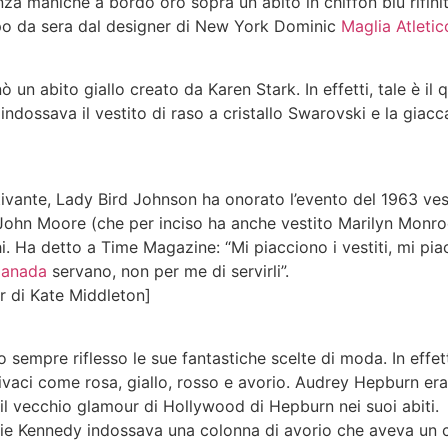
nza maniche a bordo oro sopra un abito in chiffon blu rifini
po da sera dal designer di New York Dominic
Maglia Atleti
 un abito giallo creato da Karen Stark. In effetti, tale è il
 indossava il vestito di raso a cristallo Swarovski e la gia
ivante, Lady Bird Johnson ha onorato l’evento del 1963 ves
 John Moore (che per inciso ha anche vestito Marilyn Monro
hi. Ha detto a Time Magazine: “Mi piacciono i vestiti, mi pi
 Canada
servano, non per me di servirli”.
r di Kate Middleton]
no sempre riflesso le sue fantastiche scelte di moda. In eff
vaci come rosa, giallo, rosso e avorio. Audrey Hepburn era
ì il vecchio glamour di Hollywood di Hepburn nei suoi abiti.
kie Kennedy indossava una colonna di avorio che aveva un c