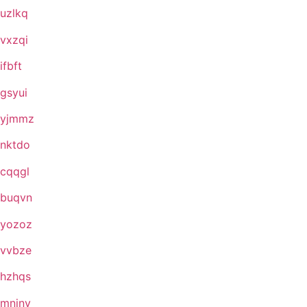
uzlkq
vxzqi
ifbft
gsyui
yjmmz
nktdo
cqqgl
buqvn
yozoz
vvbze
hzhqs
mnjny