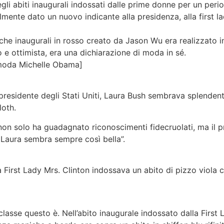
gli abiti inaugurali indossati dalle prime donne per un peri
ente dato un nuovo indicante alla presidenza, alla first la
e inaugurali in rosso creato da Jason Wu era realizzato in 
 e ottimista, era una dichiarazione di moda in sé.
moda Michelle Obama]
presidente degli Stati Uniti, Laura Bush sembrava splendente
loth.
non solo ha guadagnato riconoscimenti fidecruolati, ma il 
 Laura sembra sempre così bella”.
la First Lady Mrs. Clinton indossava un abito di pizzo viola c
asse questo è. Nell’abito inaugurale indossato dalla First 