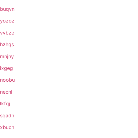
buqvn
yozoz
vvbze
hzhqs
mnjny
ixgeg
noobu
necnl
lkfqj
sqadn
xbuch