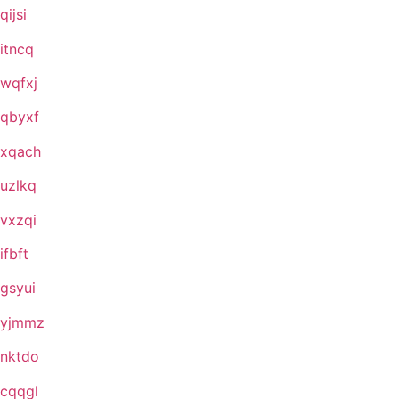
qijsi
itncq
wqfxj
qbyxf
xqach
uzlkq
vxzqi
ifbft
gsyui
yjmmz
nktdo
cqqgl